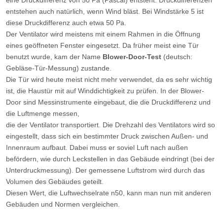
eine Druckdifferenz von 50 Pa (Pascal) entsteht. Druckdifferenzen
entstehen auch natürlich, wenn Wind bläst. Bei Windstärke 5 ist
diese Druckdifferenz auch etwa 50 Pa.
Der Ventilator wird meistens mit einem Rahmen in die Öffnung
eines geöffneten Fenster eingesetzt. Da früher meist eine Tür
benutzt wurde, kam der Name
Blower-Door-Test
(deutsch:
Gebläse-Tür-Messung) zustande.
Die Tür wird heute meist nicht mehr verwendet, da es sehr wichtig
ist, die Haustür mit auf Winddichtigkeit zu prüfen. In der Blower-
Door sind Messinstrumente eingebaut, die die Druckdifferenz und
die Luftmenge messen,
die der Ventilator transportiert. Die Drehzahl des Ventilators wird so
eingestellt, dass sich ein bestimmter Druck zwischen Außen- und
Innenraum aufbaut. Dabei muss er soviel Luft nach außen
befördern, wie durch Leckstellen in das Gebäude eindringt (bei der
Unterdruckmessung). Der gemessene Luftstrom wird durch das
Volumen des Gebäudes geteilt.
Diesen Wert, die Luftwechselrate n50, kann man nun mit anderen
Gebäuden und Normen vergleichen.