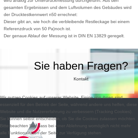
wird analog zur Unterdruckmessung durchgeführt. Aus den
gesamten Ergebnissen und dem Luftvolumen des Gebäudes wird
der Drucktestkennwert n50 errechnet:
Dieser gibt an, wie hoch die verbleibende Restleckage bei einem
Referenzdruck von 50 Pa)noch ist.
Der genaue Ablauf der Messung ist in DIN EN 13829 geregelt.
Sie haben Fragen?
Kontakt
Wir nutzen Cookies auf unserer Website. Einige von ihnen sind
essenziell für den Betrieb der Seite, während andere uns helfen, diese
Website und die Nutzererfahrung zu verbessern (Tracking Cookies).
Sie können selbst entscheiden, ob Sie die Cookies zulassen möchten.
Bitte beachten Sie, dass bei einer Ablehnung womöglich nicht mehr
alle Funktionalitäten der Seite zur Verfügung stehen.