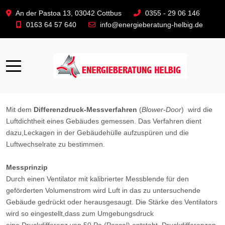
An der Pastoa 13, 03042 Cottbus
0355 - 29 06 146
0163 64 57 640
info@energieberatung-helbig.de
Kontakt
Impressum
Datenschutz
Partner
Mobile Menu Toggle
Blower-Door-Test
Mit dem
Differenzdruck-Messverfahren
(
Blower-Door
) wird die
Luftdichtheit eines Gebäudes gemessen. Das Verfahren dient
dazu,Leckagen in der Gebäudehülle aufzuspüren und die
Luftwechselrate zu bestimmen.
Messprinzip
Durch einen Ventilator mit kalibrierter Messblende für den
geförderten Volumenstrom wird Luft in das zu untersuchende
Gebäude gedrückt oder herausgesaugt. Die Stärke des Ventilators
wird so eingestellt,dass zum Umgebungsdruck